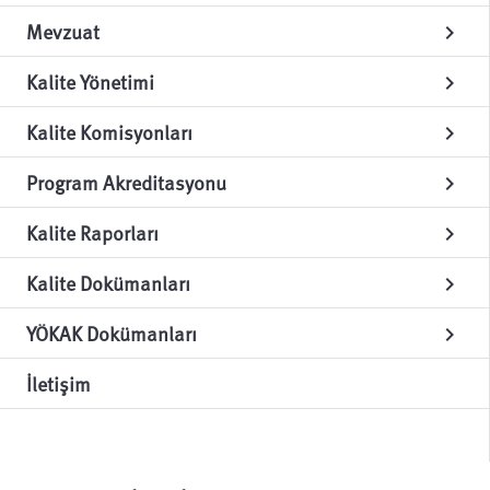
Mevzuat
chevron_right
Kalite Yönetimi
chevron_right
Kalite Komisyonları
chevron_right
Program Akreditasyonu
chevron_right
Kalite Raporları
chevron_right
Kalite Dokümanları
chevron_right
YÖKAK Dokümanları
chevron_right
İletişim