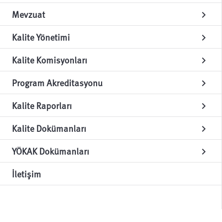
Mevzuat
chevron_right
Kalite Yönetimi
chevron_right
Kalite Komisyonları
chevron_right
Program Akreditasyonu
chevron_right
Kalite Raporları
chevron_right
Kalite Dokümanları
chevron_right
YÖKAK Dokümanları
chevron_right
İletişim