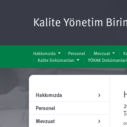
Kalite Yönetim Biri
Hakkımızda
Personel
Mevzuat
Ka
Kalite Dokümanları
YÖKAK Dokümanlar
Hakkımızda
chevron_right
2
Personel
T
Mevzuat
chevron_right
0