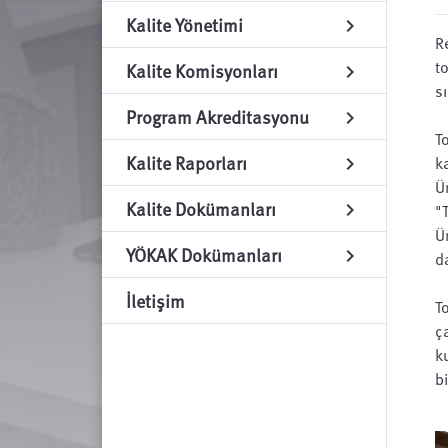
Kalite Yönetimi
chevron_right
R
t
Kalite Komisyonları
chevron_right
s
Program Akreditasyonu
chevron_right
T
Kalite Raporları
k
chevron_right
Ü
Kalite Dokümanları
chevron_right
"
Ü
YÖKAK Dokümanları
chevron_right
d
İletişim
T
ç
k
b