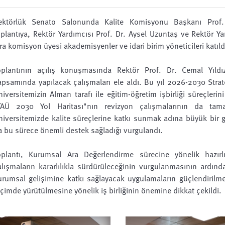
ektörlük Senato Salonunda Kalite Komisyonu Başkanı Prof. 
oplantıya, Rektör Yardımcısı Prof. Dr. Aysel Uzuntaş ve Rektör Ya
ıra komisyon üyesi akademisyenler ve idari birim yöneticileri katıld
oplantının açılış konuşmasında Rektör Prof. Dr. Cemal Yıld
apsamında yapılacak çalışmaları ele aldı. Bu yıl 2026-2030 Strat
niversitemizin Alman tarafı ile eğitim-öğretim işbirliği süreçlerin
TAÜ 2030 Yol Haritası"nın revizyon çalışmalarının da tam
niversitemizde kalite süreçlerine katkı sunmak adına büyük bir ga
a bu sürece önemli destek sağladığı vurgulandı.
oplantı, Kurumsal Ara Değerlendirme sürecine yönelik hazırlı
alışmaların kararlılıkla sürdürüleceğinin vurgulanmasının ardı
urumsal gelişimine katkı sağlayacak uygulamaların güçlendirilme
içimde yürütülmesine yönelik iş birliğinin önemine dikkat çekildi.