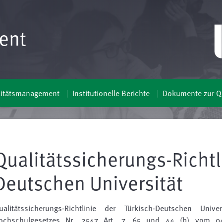
ent
litätsmanagement
Institutionelle Berichte
Dokumente zur Qu
Qualitätssicherungs-Richtl
Deutschen Universität
ualitätssicherungs-Richtlinie der Türkisch-Deutschen Univers
ochschulgesetzes Nr. 2547 Art. 7, 65 und 44 (b) vom 04